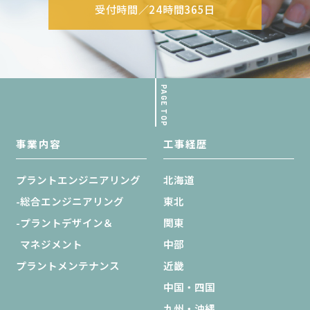
受付時間／24時間365日
PAGE TOP
事業内容
工事経歴
プラントエンジニアリング
北海道
-総合エンジニアリング
東北
-プラントデザイン＆
関東
マネジメント
中部
プラントメンテナンス
近畿
中国・四国
九州・沖縄