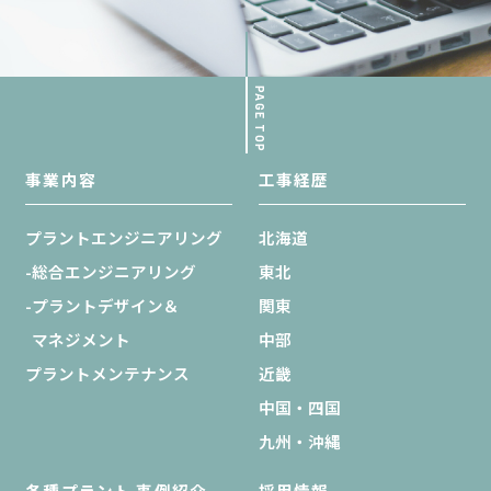
PAGE TOP
事業内容
工事経歴
プラントエンジニアリング
北海道
-総合エンジニアリング
東北
-プラントデザイン＆
関東
マネジメント
中部
プラントメンテナンス
近畿
中国・四国
九州・沖縄
各種プラント 事例紹介
採用情報