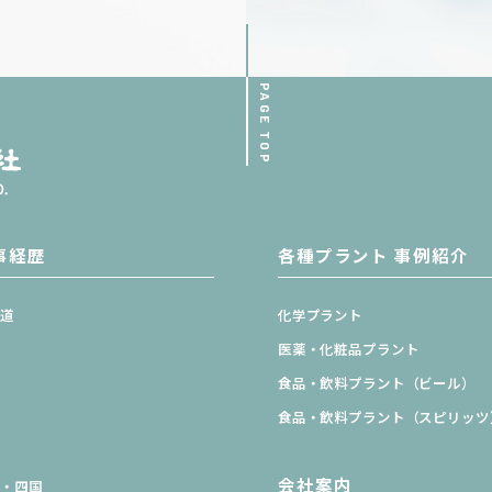
PAGE TOP
事経歴
各種プラント 事例紹介
海道
化学プラント
北
医薬・化粧品プラント
東
食品・飲料プラント
（ビール）
部
食品・飲料プラント
（スピリッツ
畿
会社案内
国・四国