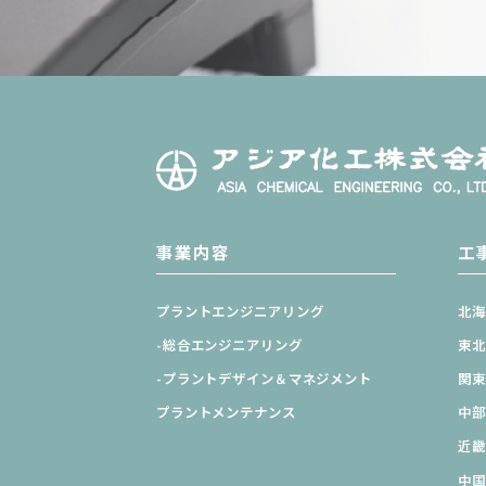
事業内容
工
プラントエンジニアリング
北
-総合エンジニアリング
東
-プラントデザイン＆
マネジメント
関
プラントメンテナンス
中
近
中