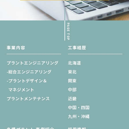
PAGE TOP
事業内容
工事経歴
プラントエンジニアリング
北海道
-総合エンジニアリング
東北
-プラントデザイン＆
関東
マネジメント
中部
プラントメンテナンス
近畿
中国・四国
九州・沖縄