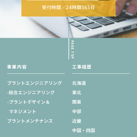
受付時間／24時間365日
PAGE TOP
事業内容
工事経歴
プラントエンジニアリング
北海道
-総合エンジニアリング
東北
-プラントデザイン＆
関東
マネジメント
中部
プラントメンテナンス
近畿
中国・四国