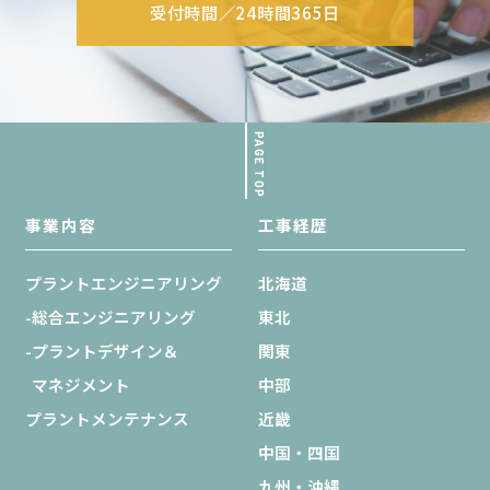
受付時間／24時間365日
PAGE TOP
事業内容
工事経歴
プラントエンジニアリング
北海道
-総合エンジニアリング
東北
-プラントデザイン＆
関東
マネジメント
中部
プラントメンテナンス
近畿
中国・四国
九州・沖縄