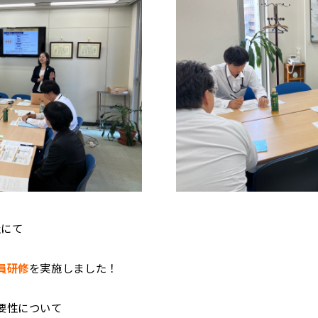
社にて
員研修
を実施しました！
要性について